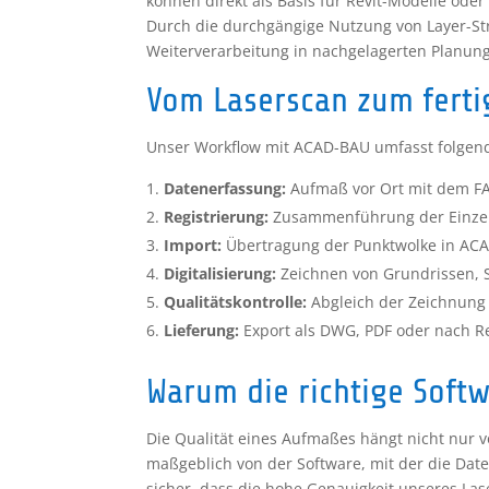
können direkt als Basis für Revit-Modelle o
Durch die durchgängige Nutzung von Layer-Str
Weiterverarbeitung in nachgelagerten Planung
Vom Laserscan zum ferti
Unser Workflow mit ACAD-BAU umfasst folgend
Datenerfassung:
Aufmaß vor Ort mit dem F
Registrierung:
Zusammenführung der Einzel
Import:
Übertragung der Punktwolke in AC
Digitalisierung:
Zeichnen von Grundrissen, 
Qualitätskontrolle:
Abgleich der Zeichnung
Lieferung:
Export als DWG, PDF oder nach Re
Warum die richtige Softw
Die Qualität eines Aufmaßes hängt nicht nur 
maßgeblich von der Software, mit der die Date
sicher, dass die hohe Genauigkeit unseres La