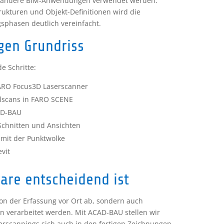
der andere BIM-Anwendungen verwendet werden.
ukturen und Objekt-Definitionen wird die
sphasen deutlich vereinfacht.
gen Grundriss
e Schritte:
ARO Focus3D Laserscanner
scans in FARO SCENE
AD-BAU
Schnitten und Ansichten
 mit der Punktwolke
vit
are entscheidend ist
von der Erfassung vor Ort ab, sondern auch
n verarbeitet werden. Mit ACAD-BAU stellen wir
serscannings sich auch in den fertigen Zeichnungen