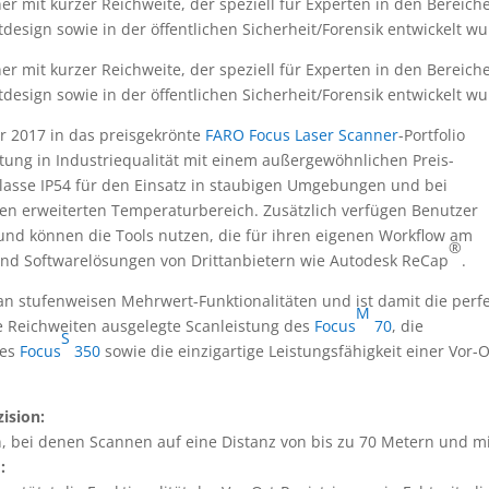
ner mit kurzer Reichweite, der speziell für Experten in den Bereich
design sowie in der öffentlichen Sicherheit/Forensik entwickelt wu
er mit kurzer Reichweite, der speziell für Experten in den Bereich
design sowie in der öffentlichen Sicherheit/Forensik entwickelt wu
ar 2017 in das preisgekrönte
FARO Focus Laser Scanner
-Portfolio
tung in Industriequalität mit einem außergewöhnlichen Preis-
klasse IP54 für den Einsatz in staubigen Umgebungen und bei
nen erweiterten Temperaturbereich. Zusätzlich verfügen Benutzer
 und können die Tools nutzen, die für ihren eigenen Workflow am
®
nd Softwarelösungen von Drittanbietern wie Autodesk ReCap
.
 an stufenweisen Mehrwert-Funktionalitäten und ist damit die perf
M
e Reichweiten ausgelegte Scanleistung des
Focus
70
, die
S
des
Focus
350
sowie die einzigartige Leistungsfähigkeit einer Vor-O
ision:
 bei denen Scannen auf eine Distanz von bis zu 70 Metern und m
.
: