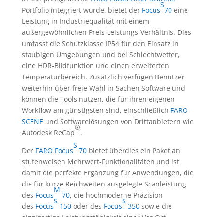
S
Portfolio integriert wurde, bietet der
Focus
70
eine
Leistung in Industriequalität mit einem
außergewöhnlichen Preis-Leistungs-Verhältnis. Dies
umfasst die Schutzklasse IP54 für den Einsatz in
staubigen Umgebungen und bei Schlechtwetter,
eine HDR-Bildfunktion und einen erweiterten
Temperaturbereich. Zusätzlich verfügen Benutzer
weiterhin über freie Wahl in Sachen Software und
können die Tools nutzen, die für ihren eigenen
Workflow am günstigsten sind, einschließlich
FARO
SCENE
und Softwarelösungen von Drittanbietern wie
®
Autodesk ReCap
.
S
Der
FARO Focus
70
bietet überdies ein Paket an
stufenweisen Mehrwert-Funktionalitäten und ist
damit die perfekte Ergänzung für Anwendungen, die
die für kurze Reichweiten ausgelegte Scanleistung
M
des
Focus
70
, die hochmoderne Präzision
S
S
des
Focus
150
oder des
Focus
350
sowie die