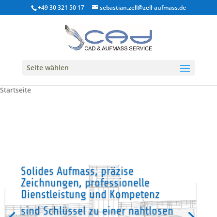
+49 30 321 50 17
sebastian.zell@zell-aufmass.de
Seite wählen
Startseite
Solides Aufmass, präzise
Zeichnungen, professionelle
Dienstleistung und Kompetenz
sind Schlüssel zu einer nahtlosen