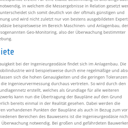
otwendig, in welchem die Messergebnisse in Relation gesetzt we
nterscheidet sich somit deutlich von der oftmals günstigen und
nung und wird nicht zuletzt nur von bestens ausgebildeten Exper
geodäsie beispielsweise im Bereich Maschinen- und Anlagenbau, d
 sogenannten Geo-Monitoring, also der Überwachung bestimmter
ebung.
iete
auigkeit bei der Ingenieurgeodäsie findet sich im Anlagenbau. Die
obilindustrie wird beispielsweise durch eine regelmäßige und abs
 lassen sich die hohen Genauigkeiten und die geringen Toleranzen
 die Ingenieurvermessung durchaus vertreten. So wird durch den
ndlagennetz erstellt, welches als Grundlage für alle weiteren
tzwerks kann nun die Übertragung der Baupläne auf den Grund
rlich bereits einmal in der Realität gesehen. Dabei werden die
ren vorhandenen Punkten der Baupläne als auch in Bezug zum vo
chiedenen Bereichen des Bauwesens ist die Ingenieurgeodäsie nich
als Überwachung notwendig. Bei großen und gefährdeten Bauwerke