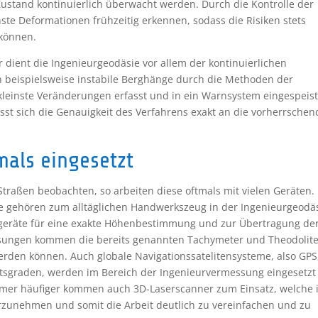
ustand kontinuierlich überwacht werden. Durch die Kontrolle der
nste Deformationen frühzeitig erkennen, sodass die Risiken stets
können.
r dient die Ingenieurgeodäsie vor allem der kontinuierlichen
beispielsweise instabile Berghänge durch die Methoden der
kleinste Veränderungen erfasst und in ein Warnsystem eingespeis
ässt sich die Genauigkeit des Verfahrens exakt an die vorherrsche
mals eingesetzt
traßen beobachten, so arbeiten diese oftmals mit vielen Geräten.
äte gehören zum alltäglichen Handwerkszeug in der Ingenieurgeodäs
geräte für eine exakte Höhenbestimmung und zur Übertragung de
ssungen kommen die bereits genannten Tachymeter und Theodolit
rden können. Auch globale Navigationssatelitensysteme, also GPS,
tsgraden, werden im Bereich der Ingenieurvermessung eingesetzt
Immer häufiger kommen auch 3D-Laserscanner zum Einsatz, welche 
orzunehmen und somit die Arbeit deutlich zu vereinfachen und zu