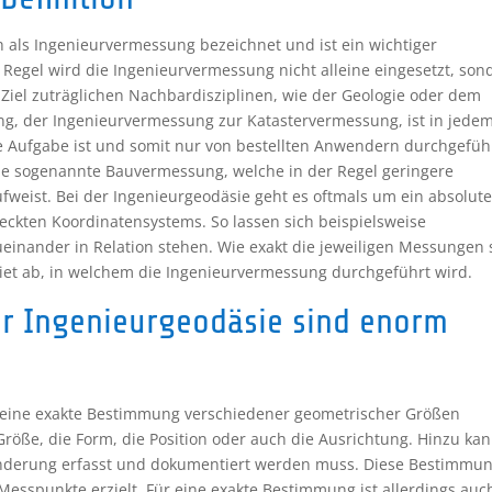
h als Ingenieurvermessung bezeichnet und ist ein wichtiger
 Regel wird die Ingenieurvermessung nicht alleine eingesetzt, son
iel zuträglichen Nachbardisziplinen, wie der Geologie oder dem
g, der Ingenieurvermessung zur Katastervermessung, ist in jedem
che Aufgabe ist und somit nur von bestellten Anwendern durchgefüh
 die sogenannte Bauvermessung, welche in der Regel geringere
fweist. Bei der Ingenieurgeodäsie geht es oftmals um ein absolut
eckten Koordinatensystems. So lassen sich beispielsweise
einander in Relation stehen. Wie exakt die jeweiligen Messungen 
iet ab, in welchem die Ingenieurvermessung durchgeführt wird.
r Ingenieurgeodäsie sind enorm
e eine exakte Bestimmung verschiedener geometrischer Größen
Größe, die Form, die Position oder auch die Ausrichtung. Hinzu ka
änderung erfasst und dokumentiert werden muss. Diese Bestimmu
sspunkte erzielt. Für eine exakte Bestimmung ist allerdings auc