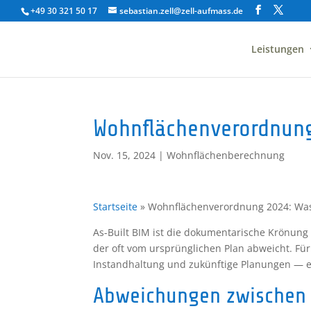
+49 30 321 50 17
sebastian.zell@zell-aufmass.de
Leistungen
Wohnflächenverordnung
Nov. 15, 2024
|
Wohnflächenberechnung
Startseite
»
Wohnflächenverordnung 2024: Was
As-Built BIM ist die dokumentarische Krönung 
der oft vom ursprünglichen Plan abweicht. Für
Instandhaltung und zukünftige Planungen — 
Abweichungen zwischen 