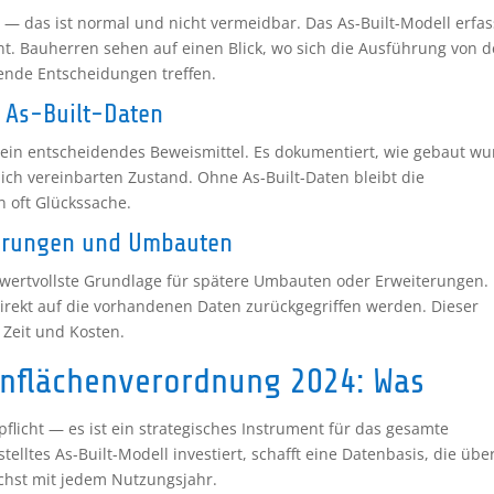
b — das ist normal und nicht vermeidbar. Das As-Built-Modell erfas
. Bauherren sehen auf einen Blick, wo sich die Ausführung von d
nde Entscheidungen treffen.
 As-Built-Daten
l ein entscheidendes Beweismittel. Es dokumentiert, wie gebaut wu
ich vereinbarten Zustand. Ohne As-Built-Daten bleibt die
 oft Glückssache.
terungen und Umbauten
e wertvollste Grundlage für spätere Umbauten oder Erweiterungen.
rekt auf die vorhandenen Daten zurückgegriffen werden. Dieser
 Zeit und Kosten.
hnflächenverordnung 2024: Was
flicht — es ist ein strategisches Instrument für das gesamte
lltes As-Built-Modell investiert, schafft eine Datenbasis, die übe
chst mit jedem Nutzungsjahr.