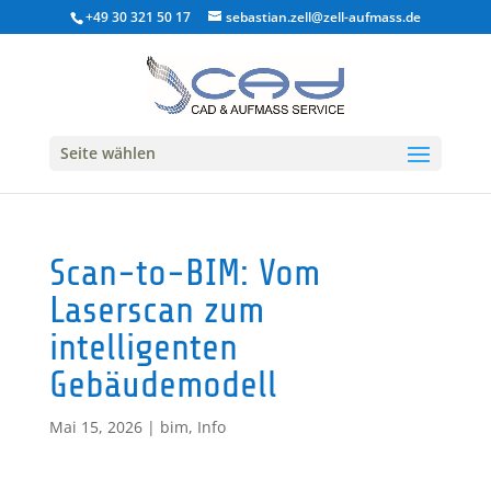
+49 30 321 50 17
sebastian.zell@zell-aufmass.de
Seite wählen
Scan-to-BIM: Vom
Laserscan zum
intelligenten
Gebäudemodell
Mai 15, 2026
|
bim
,
Info