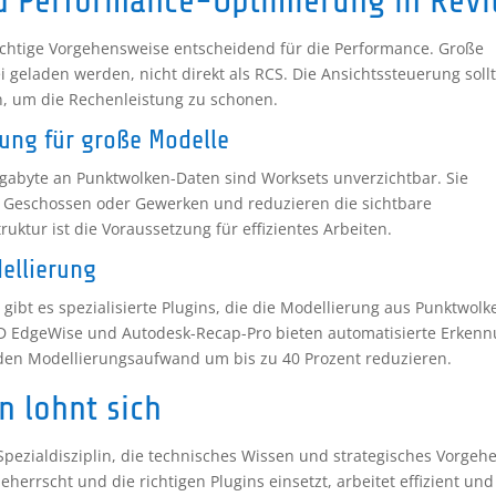
 Performance-Optimierung in Revi
richtige Vorgehensweise entscheidend für die Performance. Große
 geladen werden, nicht direkt als RCS. Die Ansichtssteuerung soll
n, um die Rechenleistung zu schonen.
rung für große Modelle
gabyte an Punktwolken-Daten sind Worksets unverzichtbar. Sie
h Geschossen oder Gewerken und reduzieren die sichtbare
ktur ist die Voraussetzung für effizientes Arbeiten.
ellierung
gibt es spezialisierte Plugins, die die Modellierung aus Punktwolk
3D EdgeWise und Autodesk-Recap-Pro bieten automatisierte Erken
den Modellierungsaufwand um bis zu 40 Prozent reduzieren.
n lohnt sich
Spezialdisziplin, die technisches Wissen und strategisches Vorgeh
errscht und die richtigen Plugins einsetzt, arbeitet effizient und