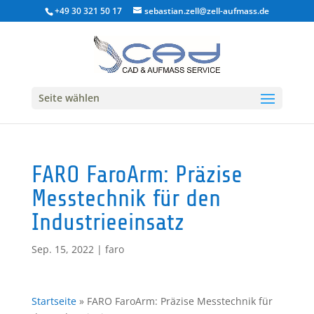
+49 30 321 50 17
sebastian.zell@zell-aufmass.de
Seite wählen
FARO FaroArm: Präzise
Messtechnik für den
Industrieeinsatz
Sep. 15, 2022
|
faro
Startseite
»
FARO FaroArm: Präzise Messtechnik für